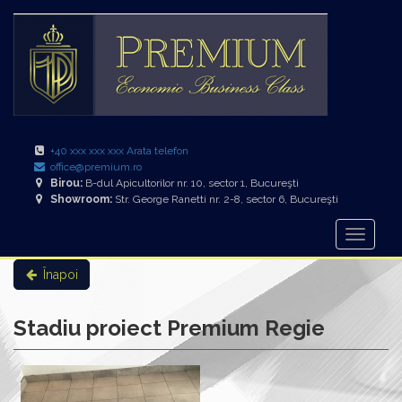
+40 xxx xxx xxx Arata telefon
office@premium.ro
Birou:
B-dul Apicultorilor nr. 10, sector 1, Bucureşti
Showroom:
Str. George Ranetti nr. 2-8, sector 6, Bucureşti
Înapoi
Stadiu proiect Premium Regie