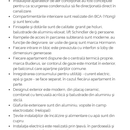
Instalaţiile aparatelor de aer condiţionat au fost concepute
pentru ca scurgerea condensului să fie direcţionată direct în
canalizare.
Compartimentările interioare sunt realizate din BCA (Ytong)
şi sunt tencuite.
Finisajele şi dotările sunt de calitate: granit pe holuri,
balustrade de aluminiu eloxat, lift Schindler de 9 persoane.
Rampele de acces în parcarea subterană sunt moderne, au
funcţie de degivrare, iar usile de garaj sunt marca Hormann.
Fiecare intrare in bloc este prevazuta cu interfon si loby de
dimensiuni generoase.
Fiecare apartament dispune de o centrală termică proprie,
marca Buderus, iar contorul de gaze este montat în exterior,
pe balconul care aparţine părţilor comune.
Înregistrarea consumului pentru utilităţi - curent electric,
apă şi gaze - se face separat, în cazul fiecărui apartament în
parte.
Designul exterior este modern, din placaj ceramic,
combinat cu tencuială acrilică şi balustrade din aluminiu şi
sticlă.
Glafurile exterioare sunt din aluminiu, vopsite în camp
electrostatic (Helopal).
Ţevile instalaţiilor de încălzire şi alimentare cu apă sunt din
cupru.
Instalaţia electrică este realizată prin ţeavă, în pardoseală şi